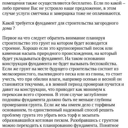
помещения также осуществляются бесплатно. Если по какой –
либо причине Вас не устроило наше предложение, в этом
случае услуги сметчика и замерщика тоже не оплачиваются.
Какой требуется фундамент для строительства загородного
дома ?
Первое на что следует обратить внимание планируя
строительство это грунт на котором будет возводится
строение. Хорошо если это крупнозернистый песок или
каменная насыпь природного происхождения, на который
будет укладываться фундамент. На таком основании
конструкция фундамента не будет вызывать беспокойства.
Если же грунт на месте будущего строительства состоит из
мелкозернистого, пылевидного песка или из глины, то стоит
учесть, что при обилии влаги, например осенью и весной он
становятся текучими, а в зимний период промерзая пучится и
давит на конструкции, что приводит как минимум к
перекосам всего строения. В этом случае заглубление
подошвы фундамента должно быть не меньше глубины
промерзания грунта. Если же мы имеем дело с торфяным
основанием, то единственный надежный способ решить
проблему грунта это убрать весь торф и засыпать
образовавшийся котлован песком. Разобравшись с грунтом
можно переходить к планированию фундамента. Понятное