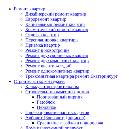
Ремонт квартир
Дизайнерский ремонт квартир
Евроремонт квартир
Капитальный ремонт квартир
Косметический ремонт квартир
Отделка квартир
Перепланировка квартиры
Приемка квартир
Ремонт в новостройке
Ремонт двухуровневых квартир
Ремонт двухкомнатных квартир
Ремонт квартир-студий
Ремонт однокомнатных квартир
Трехкомнатная квартира ремонт Екатеринбург
Строительство коттеджей
Калькулятор строительства
Строительство каменных домов
Поризованный кирпич
Газоблок
Пеноблок
Проектирование частных домов
Арболит (Бризолит, Дюрисол)
Сравнение газоблока и дюрисола
Дома из несъемной опалубки