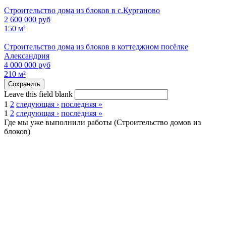
Строительство дома из блоков в с.Курганово
2 600 000 руб
150 м²
Строительство дома из блоков в коттеджном посёлке
Александрия
4 000 000 руб
210 м²
Leave this field blank
1
2
следующая ›
последняя »
1
2
следующая ›
последняя »
Страницы
Где мы уже выполнили работы (Строительство домов из
Страницы
блоков)