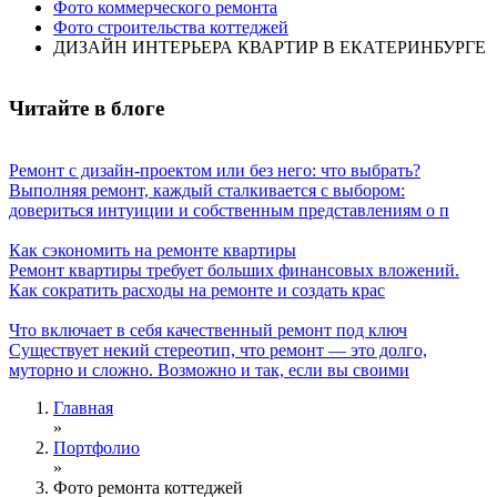
Фото коммерческого ремонта
Фото строительства коттеджей
ДИЗАЙН ИНТЕРЬЕРА КВАРТИР В ЕКАТЕРИНБУРГЕ
Читайте в блоге
Ремонт с дизайн-проектом или без него: что выбрать?
Выполняя ремонт, каждый сталкивается с выбором:
довериться интуиции и собственным представлениям о п
Как сэкономить на ремонте квартиры
Ремонт квартиры требует больших финансовых вложений.
Как сократить расходы на ремонте и создать крас
Что включает в себя качественный ремонт под ключ
Существует некий стереотип, что ремонт — это долго,
муторно и сложно. Возможно и так, если вы своими
Главная
»
Вы здесь
Портфолио
»
Фото ремонта коттеджей