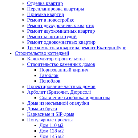
Отделка квартир
Перепланировка квартиры
Приемка квартир
Ремонт в новостройке
Ремонт двухуровневых квартир
Ремонт двухкомнатных квартир
Ремонт квартир-студий
Ремонт однокомнатных квартир
Трехкомнатная квартира ремонт Екатеринбург
Строительство коттеджей
Калькулятор строительства
Строительство каменных домов
Поризованный кирпич
Газоблок
Пеноблок
Проектирование частных домов
Арболит (Бризолит, Дюрисол)
Сравнение газоблока и дюрисола
Дома из несъемной опалубки
Дома из бруса
Каркасные и SIP-дома
Популярные проекты
Дом 110 м2
Дом 128 м2
Дом 145 м2