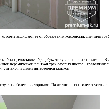
оторые защищают ее от образования конденсата, спрятали труб
ем, был предоставлен брендбук, что учли наши специалисты. В 
нной керамической плиткой трех базовых цветов. Продолжилас
, стальной и синей интерьерной краской.
х визуально более просторными. На лестничных пролетах устан