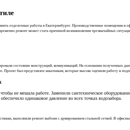
тиле
лнить отделочные работы в Екатеринбурге. Производственные помещения и оф
евременно ремонт может стать причиной возникновения чрезвычайных ситуаци
ировали состояние конструкций, коммуникаций. На основании полученных дан
 Проект был представлен заказчикам, которые высоко оценили работу и подп
х
н, чтобы не мешала работе. Заменили сантехническое оборудов
обеспечило одинаковое давление во всех точках водозабора.
 стяжки, выполнили ремонт выбоин с армированием стальной сеткой. В офисны