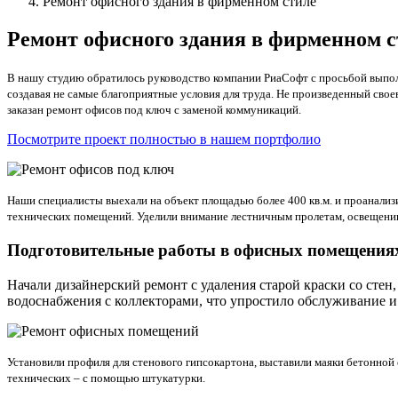
Ремонт офисного здания в фирменном стиле
Ремонт офисного здания в фирменном с
В нашу студию обратилось руководство компании РиаСофт с просьбой выпо
создавая не самые благоприятные условия для труда. Не произведенный сво
заказан ремонт офисов под ключ с заменой коммуникаций.
Посмотрите проект полностью в нашем портфолио
Наши специалисты выехали на объект площадью более 400 кв.м. и проанализ
технических помещений. Уделили внимание лестничным пролетам, освещению.
Подготовительные работы в офисных помещения
Начали дизайнерский ремонт с удаления старой краски со сте
водоснабжения с коллекторами, что упростило обслуживание и 
Установили профиля для стенового гипсокартона, выставили маяки бетонной
технических – с помощью штукатурки.