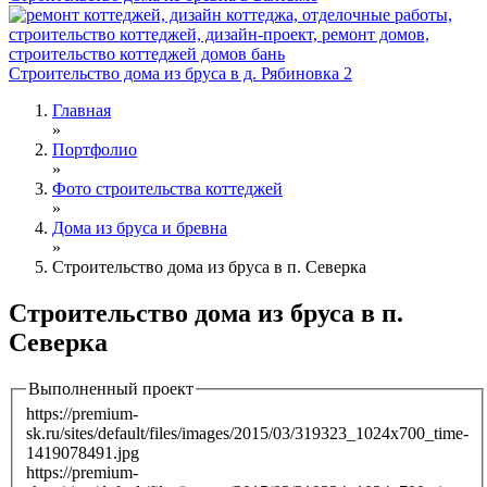
Строительство дома из бруса в д. Рябиновка 2
Главная
»
Вы здесь
Портфолио
»
Фото строительства коттеджей
»
Дома из бруса и бревна
»
Строительство дома из бруса в п. Северка
Строительство дома из бруса в п.
Северка
Выполненный проект
Tabs
https://premium-
sk.ru/sites/default/files/images/2015/03/319323_1024x700_time-
1419078491.jpg
https://premium-